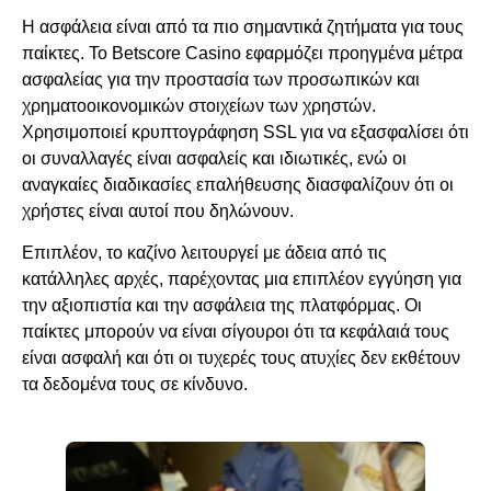
Η ασφάλεια είναι από τα πιο σημαντικά ζητήματα για τους
παίκτες. Το Betscore Casino εφαρμόζει προηγμένα μέτρα
ασφαλείας για την προστασία των προσωπικών και
χρηματοοικονομικών στοιχείων των χρηστών.
Χρησιμοποιεί κρυπτογράφηση SSL για να εξασφαλίσει ότι
οι συναλλαγές είναι ασφαλείς και ιδιωτικές, ενώ οι
αναγκαίες διαδικασίες επαλήθευσης διασφαλίζουν ότι οι
χρήστες είναι αυτοί που δηλώνουν.
Επιπλέον, το καζίνο λειτουργεί με άδεια από τις
κατάλληλες αρχές, παρέχοντας μια επιπλέον εγγύηση για
την αξιοπιστία και την ασφάλεια της πλατφόρμας. Οι
παίκτες μπορούν να είναι σίγουροι ότι τα κεφάλαιά τους
είναι ασφαλή και ότι οι τυχερές τους ατυχίες δεν εκθέτουν
τα δεδομένα τους σε κίνδυνο.