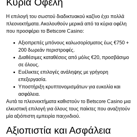
Κύρια Οφέλη
Η επιλογή του σωστού διαδικτυακού καζίνο έχει πολλά
πλεονεκτήματα. Ακολουθούν μερικά από τα κύρια οφέλη
που προσφέρει το Betscore Casino:
Αξιοπρεπές μπόνους καλωσορίσματος έως €750 +
200 δωρεάν περιστροφές.
Διαθέσιμες καταθέσεις από μόλις €20, προσβάσιμο
σε όλους.
Ευέλικτες επιλογές ανάληψης με γρήγορη
επεξεργασία.
Υποστήριξη κρυπτονομισμάτων για ευκολία και
ασφάλεια.
Αυτά τα πλεονεκτήματα καθιστούν το Betscore Casino μια
ελκυστική επιλογή για όλους τους παίκτες που αναζητούν
μία αξιόπιστη εμπειρία παιχνιδιού.
Αξιοπιστία και Ασφάλεια