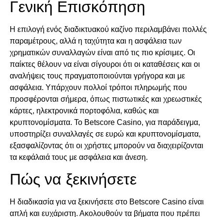
Γενική Επισκόπηση
Η επιλογή ενός διαδικτυακού καζίνο περιλαμβάνει πολλές
παραμέτρους, αλλά η ταχύτητα και η ασφάλεια των
χρηματικών συναλλαγών είναι από τις πιο κρίσιμες. Οι
παίκτες θέλουν να είναι σίγουροι ότι οι καταθέσεις και οι
αναλήψεις τους πραγματοποιούνται γρήγορα και με
ασφάλεια. Υπάρχουν πολλοί τρόποι πληρωμής που
προσφέρονται σήμερα, όπως πιστωτικές και χρεωστικές
κάρτες, ηλεκτρονικά πορτοφόλια, καθώς και
κρυπτονομίσματα. Το Betscore Casino, για παράδειγμα,
υποστηρίζει συναλλαγές σε ευρώ και κρυπτονομίσματα,
εξασφαλίζοντας ότι οι χρήστες μπορούν να διαχειρίζονται
τα κεφάλαιά τους με ασφάλεια και άνεση.
Πώς να ξεκινήσετε
Η διαδικασία για να ξεκινήσετε στο Betscore Casino είναι
απλή και ευχάριστη. Ακολουθούν τα βήματα που πρέπει