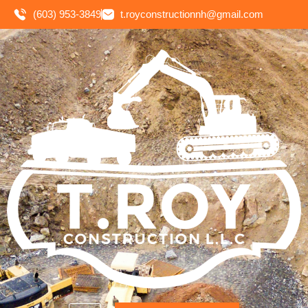
(603) 953-3849
t.royconstructionnh@gmail.com