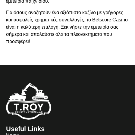
εμπειρία παιχνιδιού.
Για όσους αναζητούν ένα αξιόπιστο καζίνο με γρήγορες
και ασφαλείς χρηματικές συναλλαγές, το Betscore Casino
είναι η καλύτερη επιλογή. Ξεκινήστε την εμπειρία σας
σήμερα και απολαύστε όλα τα πλεονεκτήματα που
προσφέρει!
Useful Links