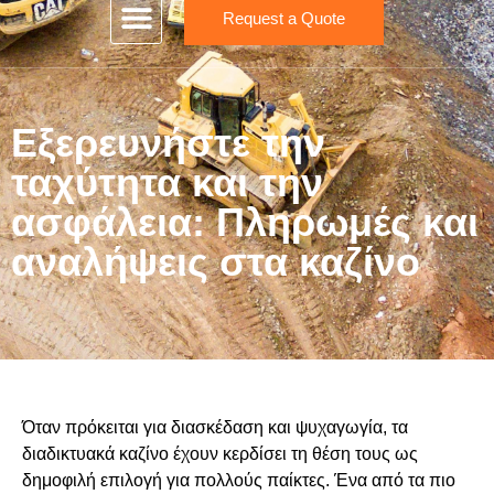
Request a Quote
Εξερευνήστε την
ταχύτητα και την
ασφάλεια: Πληρωμές και
αναλήψεις στα καζίνο
Όταν πρόκειται για διασκέδαση και ψυχαγωγία, τα
διαδικτυακά καζίνο έχουν κερδίσει τη θέση τους ως
δημοφιλή επιλογή για πολλούς παίκτες. Ένα από τα πιο