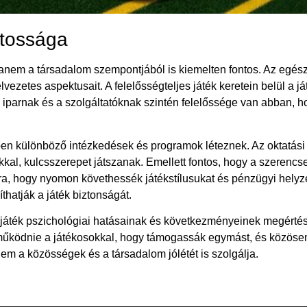
ntossága
hanem a társadalom szempontjából is kiemelten fontos. Az egész
élvezetes aspektusait. A felelősségteljes játék keretein belül a 
z iparnak és a szolgáltatóknak szintén felelőssége van abban, 
ében különböző intézkedések és programok léteznek. Az oktatás
kkal, kulcsszerepet játszanak. Emellett fontos, hogy a szerencs
ra, hogy nyomon követhessék játékstílusukat és pénzügyi helyz
hatják a játék biztonságát.
ték pszichológiai hatásainak és következményeinek megértése 
 működnie a játékosokkal, hogy támogassák egymást, és közös
em a közösségek és a társadalom jólétét is szolgálja.