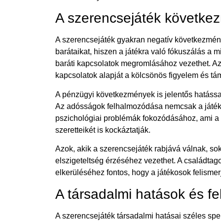
A szerencsejáték követke
A szerencsejáték gyakran negatív következmény
barátaikat, hiszen a játékra való fókuszálás a 
baráti kapcsolatok megromlásához vezethet. Az 
kapcsolatok alapját a kölcsönös figyelem és tá
A pénzügyi következmények is jelentős hatással
Az adósságok felhalmozódása nemcsak a játék
pszichológiai problémák fokozódásához, ami a 
szeretteikét is kockáztatják.
Azok, akik a szerencsejáték rabjává válnak, sok
elszigeteltség érzéséhez vezethet. A családtag
elkerüléséhez fontos, hogy a játékosok felismer
A társadalmi hatások és fel
A szerencsejáték társadalmi hatásai széles spe