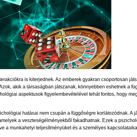
nterakciókra is kiterjednek. Az emberek gyakran csoportosan játs
s. Azok, akik a társaságban játszanak, könnyebben eshetnek a 
ichológiai aspektusok figyelembevételével tehát fontos, hogy me
ichológiai hatásai nem csupán a függőségre korlátozódnak. A j
, amelyek a veszteségélményekből fakadhatnak. Ezek a pszicho
tve a munkahelyi teljesítményüket és a személyes kapcsolataika