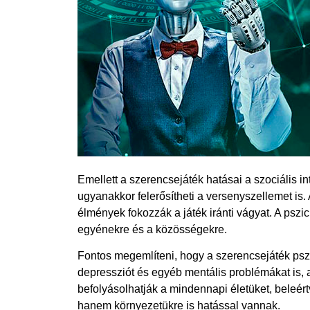
Emellett a szerencsejáték hatásai a szociális i
ugyanakkor felerősítheti a versenyszellemet i
élmények fokozzák a játék iránti vágyat. A psz
egyénekre és a közösségekre.
Fontos megemlíteni, hogy a szerencsejáték psz
depressziót és egyéb mentális problémákat is
befolyásolhatják a mindennapi életüket, beleér
hanem környezetükre is hatással vannak.