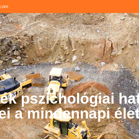
.com
H
ék pszichológiai ha
i a mindennapi élet