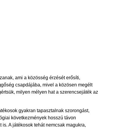
zanak, ami a közösség érzését erősíti,
függőség csapdájába, mivel a közösen megélt
gértsük, milyen mélyen hat a szerencsejáték az
átékosok gyakran tapasztalnak szorongást,
lógiai következmények hosszú távon
t is. A játékosok tehát nemcsak magukra,