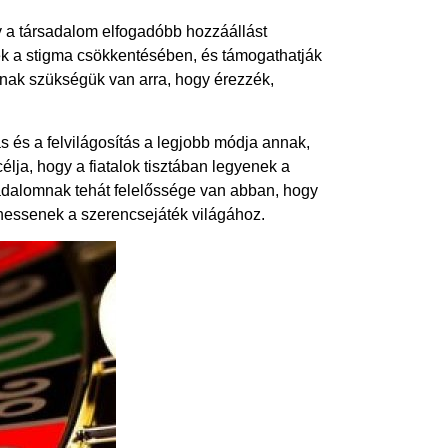
y a társadalom elfogadóbb hozzáállást
nek a stigma csökkentésében, és támogathatják
oknak szükségük van arra, hogy érezzék,
 és a felvilágosítás a legjobb módja annak,
lja, hogy a fiatalok tisztában legyenek a
adalomnak tehát felelőssége van abban, hogy
hessenek a szerencsejáték világához.