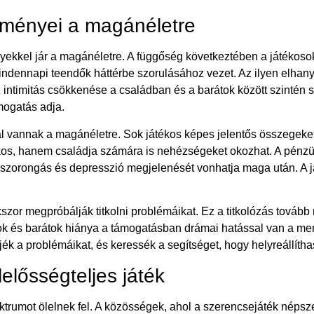
zményei a magánéletre
ekkel jár a magánéletre. A függőség következtében a játékoso
mindennapi teendők háttérbe szorulásához vezet. Az ilyen elhany
intimitás csökkenése a családban és a barátok között szintén 
mogatás adja.
 vannak a magánéletre. Sok játékos képes jelentős összegeket 
os, hanem családja számára is nehézségeket okozhat. A pénzü
szorongás és depresszió megjelenését vonhatja maga után. A j
szor megpróbálják titkolni problémáikat. Ez a titkolózás tovább 
ok és barátok hiánya a támogatásban drámai hatással van a men
jék a problémáikat, és keressék a segítséget, hogy helyreállítha
elősségteljes játék
ktrumot ölelnek fel. A közösségek, ahol a szerencsejáték népsze