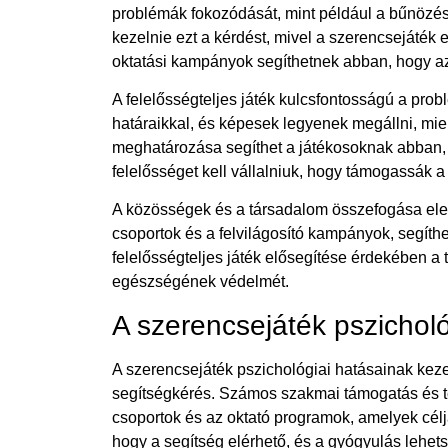
problémák fokozódását, mint például a bűnözés, 
kezelnie ezt a kérdést, mivel a szerencsejáték
oktatási kampányok segíthetnek abban, hogy a
A felelősségteljes játék kulcsfontosságú a pro
határaikkal, és képesek legyenek megállni, miel
meghatározása segíthet a játékosoknak abban, h
felelősséget kell vállalniuk, hogy támogassák a
A közösségek és a társadalom összefogása ele
csoportok és a felvilágosító kampányok, segíth
felelősségteljes játék elősegítése érdekében a 
egészségének védelmét.
A szerencsejáték pszichol
A szerencsejáték pszichológiai hatásainak keze
segítségkérés. Számos szakmai támogatás és te
csoportok és az oktató programok, amelyek célj
hogy a segítség elérhető, és a gyógyulás lehet