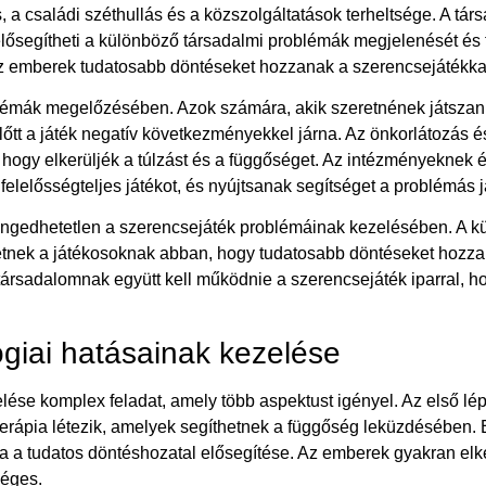
a családi széthullás és a közszolgáltatások terheltsége. A társ
 elősegítheti a különböző társadalmi problémák megjelenését é
z emberek tudatosabb döntéseket hozzanak a szerencsejátékka
blémák megelőzésében. Azok számára, akik szeretnének játszani,
őtt a játék negatív következményekkel járna. Az önkorlátozás és
ogy elkerüljék a túlzást és a függőséget. Az intézményeknek é
 felelősségteljes játékot, és nyújtsanak segítséget a problémás
ngedhetetlen a szerencsejáték problémáinak kezelésében. A k
etnek a játékosoknak abban, hogy tudatosabb döntéseket hozzan
társadalomnak együtt kell működnie a szerencsejáték iparral, h
ógiai hatásainak kezelése
lése komplex feladat, amely több aspektust igényel. Az első l
rápia létezik, amelyek segíthetnek a függőség leküzdésében. E
a a tudatos döntéshozatal elősegítése. Az emberek gyakran elke
séges.