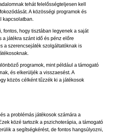
adalomnak tehát felelősségteljesen kell
s fokozódását. A közösségi programok és
l kapcsolatban.
 fontos, hogy tisztában legyenek a saját
 a játékra szánt idő és pénz előre
s a szerencsejáték szolgáltatóknak is
 játékosoknak.
ülönböző programok, mint például a támogató
ak, és elkerüljék a visszaesést. A
ogy közös célként tűzzék ki a játékosok
épés a problémás játékosok számára a
zek közé tartozik a pszichoterápia, a támogató
rülik a segítségkérést, de fontos hangsúlyozni,