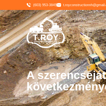
(603) 953-3849
t.royconstructionnh@gmail
A szerencseját
következménye