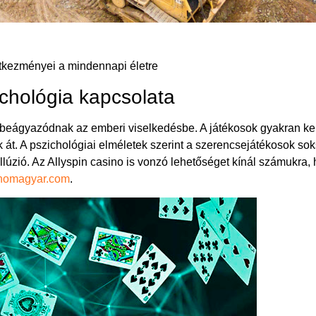
etkezményei a mindennapi életre
ichológia kapcsolata
 beágyazódnak az emberi viselkedésbe. A játékosok gyakran ke
k át. A pszichológiai elméletek szerint a szerencsejátékosok soks
llúzió. Az Allyspin casino is vonzó lehetőséget kínál számukra
inomagyar.com
.