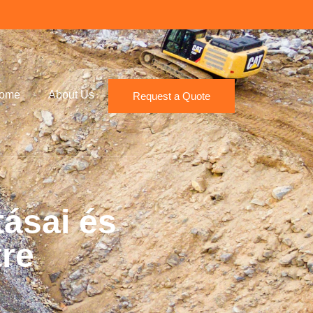
ome
About Us
Request a Quote
tásai és
re