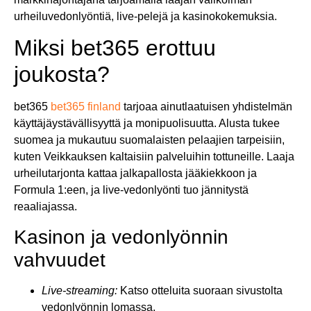
urheiluvedonlyöntiä, live-pelejä ja kasinokokemuksia.
Miksi bet365 erottuu
joukosta?
bet365
bet365 finland
tarjoaa ainutlaatuisen yhdistelmän
käyttäjäystävällisyyttä ja monipuolisuutta. Alusta tukee
suomea ja mukautuu suomalaisten pelaajien tarpeisiin,
kuten Veikkauksen kaltaisiin palveluihin tottuneille. Laaja
urheilutarjonta kattaa jalkapallosta jääkiekkoon ja
Formula 1:een, ja live-vedonlyönti tuo jännitystä
reaaliajassa.
Kasinon ja vedonlyönnin
vahvuudet
Live-streaming:
Katso otteluita suoraan sivustolta
vedonlyönnin lomassa.