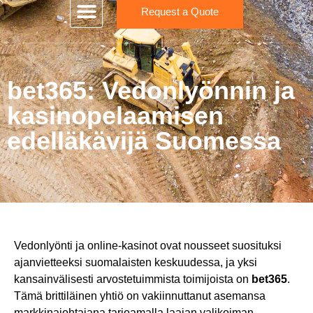
Request a Quote
bet365: Vedonlyönnin ja
kasinopelaamisen
edelläkävijä Suomessa
Vedonlyönti ja online-kasinot ovat nousseet suosituksi
ajanvietteeksi suomalaisten keskuudessa, ja yksi
kansainvälisesti arvostetuimmista toimijoista on
bet365
.
Tämä brittiläinen yhtiö on vakiinnuttanut asemansa
markkinajohtajana tarjoamalla laajan valikoiman