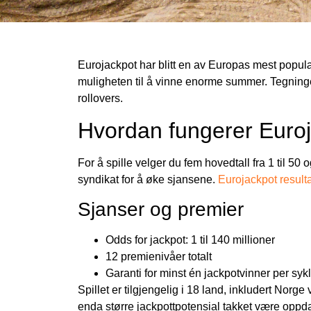
Eurojackpot har blitt en av Europas mest populære
muligheten til å vinne enorme summer. Tegninger
rollovers.
Hvordan fungerer Euro
For å spille velger du fem hovedtall fra 1 til 50 o
syndikat for å øke sjansene.
Eurojackpot resulta
Sjanser og premier
Odds for jackpot: 1 til 140 millioner
12 premienivåer totalt
Garanti for minst én jackpotvinner per syk
Spillet er tilgjengelig i 18 land, inkludert Norge
enda større jackpottpotensial takket være oppda