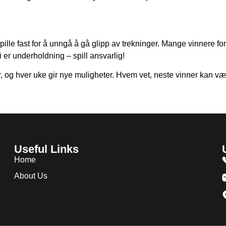
spille fast for å unngå å gå glipp av trekninger. Mange vinnere for
ri er underholdning – spill ansvarlig!
 og hver uke gir nye muligheter. Hvem vet, neste vinner kan v
Useful Links
Home
About Us