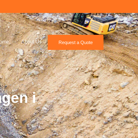
ome
About Us
Request a Quote
gen i