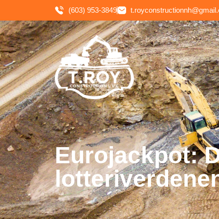
(603) 953-3849
t.royconstructionnh@gmail
Eurojackpot: D
lotteriverdene