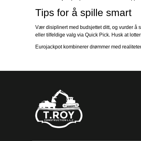
Tips for å spille smart
Vær disiplinert med budsjettet ditt, og vurder å 
eller tilfeldige valg via Quick Pick. Husk at lotte
Eurojackpot kombinerer drømmer med realiteter,