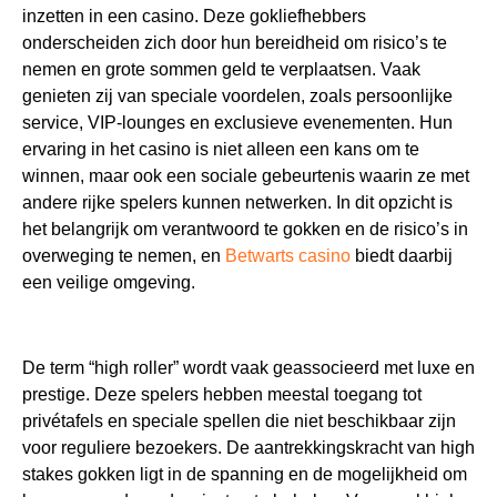
inzetten in een casino. Deze gokliefhebbers
onderscheiden zich door hun bereidheid om risico’s te
nemen en grote sommen geld te verplaatsen. Vaak
genieten zij van speciale voordelen, zoals persoonlijke
service, VIP-lounges en exclusieve evenementen. Hun
ervaring in het casino is niet alleen een kans om te
winnen, maar ook een sociale gebeurtenis waarin ze met
andere rijke spelers kunnen netwerken. In dit opzicht is
het belangrijk om verantwoord te gokken en de risico’s in
overweging te nemen, en
Betwarts casino
biedt daarbij
een veilige omgeving.
De term “high roller” wordt vaak geassocieerd met luxe en
prestige. Deze spelers hebben meestal toegang tot
privétafels en speciale spellen die niet beschikbaar zijn
voor reguliere bezoekers. De aantrekkingskracht van high
stakes gokken ligt in de spanning en de mogelijkheid om