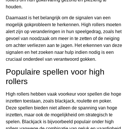
houden.
Daarnaast is het belangrijk om de signalen van een
mogelijk gokprobleem te herkennen. High rollers moeten
alert zijn op veranderingen in hun speelgedrag, zoals het
gevoel van noodzaak om meer in te zetten of de neiging
om achter verliezen aan te jagen. Het erkennen van deze
signalen en het zoeken naar hulp indien nodig is een
cruciaal onderdeel van verantwoord gokken.
Populaire spellen voor high
rollers
High rollers hebben vaak voorkeur voor spellen die hoge
inzetten toestaan, zoals blackjack, roulette en poker.
Deze spellen bieden niet alleen de spanning van hoge
inzetten, maar ook de mogelijkheid om strategisch te
spelen. Blackjack is bijvoorbeeld populair onder high
rollers vanwege de combinatie van geluk en vaardigheid.