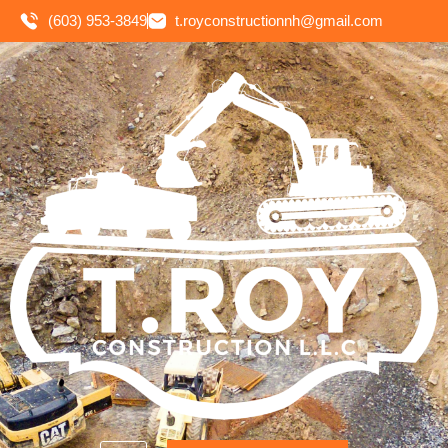
(603) 953-3849
t.royconstructionnh@gmail.com