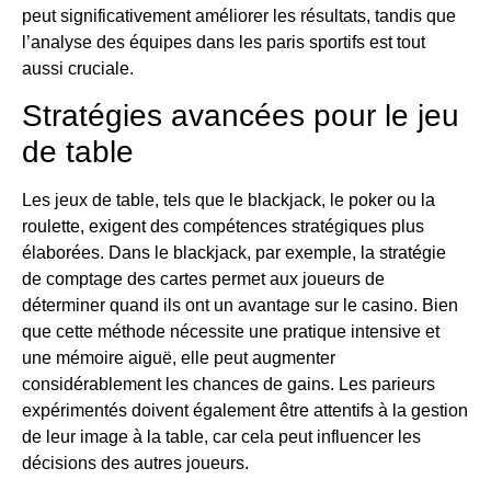
peut significativement améliorer les résultats, tandis que
l’analyse des équipes dans les paris sportifs est tout
aussi cruciale.
Stratégies avancées pour le jeu
de table
Les jeux de table, tels que le blackjack, le poker ou la
roulette, exigent des compétences stratégiques plus
élaborées. Dans le blackjack, par exemple, la stratégie
de comptage des cartes permet aux joueurs de
déterminer quand ils ont un avantage sur le casino. Bien
que cette méthode nécessite une pratique intensive et
une mémoire aiguë, elle peut augmenter
considérablement les chances de gains. Les parieurs
expérimentés doivent également être attentifs à la gestion
de leur image à la table, car cela peut influencer les
décisions des autres joueurs.