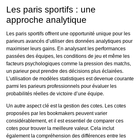
Les paris sportifs : une
approche analytique
Les paris sportifs offrent une opportunité unique pour les
parieurs avancés d’utiliser des données analytiques pour
maximiser leurs gains. En analysant les performances
passées des équipes, les conditions de jeu et même les
facteurs psychologiques comme la pression des matchs,
un parieur peut prendre des décisions plus éclairées.
L’utilisation de modèles statistiques est devenue courante
parmi les parieurs professionnels pour évaluer les
probabilités réelles de victoire d’une équipe.
Un autre aspect clé est la gestion des cotes. Les cotes
proposées par les bookmakers peuvent varier
considérablement, et il est essentiel de comparer ces
cotes pour trouver la meilleure valeur. Cela inclut
également la compréhension des différences entre les