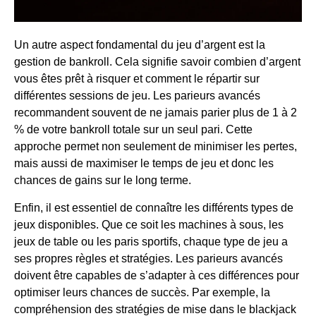
Un autre aspect fondamental du jeu d’argent est la
gestion de bankroll. Cela signifie savoir combien d’argent
vous êtes prêt à risquer et comment le répartir sur
différentes sessions de jeu. Les parieurs avancés
recommandent souvent de ne jamais parier plus de 1 à 2
% de votre bankroll totale sur un seul pari. Cette
approche permet non seulement de minimiser les pertes,
mais aussi de maximiser le temps de jeu et donc les
chances de gains sur le long terme.
Enfin, il est essentiel de connaître les différents types de
jeux disponibles. Que ce soit les machines à sous, les
jeux de table ou les paris sportifs, chaque type de jeu a
ses propres règles et stratégies. Les parieurs avancés
doivent être capables de s’adapter à ces différences pour
optimiser leurs chances de succès. Par exemple, la
compréhension des stratégies de mise dans le blackjack