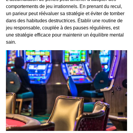
comportements de jeu irrationnels. En prenant du recul,
un parieur peut réévaluer sa stratégie et éviter de tomber
dans des habitudes destructrices. Établir une routine de
jeu responsable, couplée à des pauses régulières, est
une stratégie efficace pour maintenir un équilibre mental
sain.