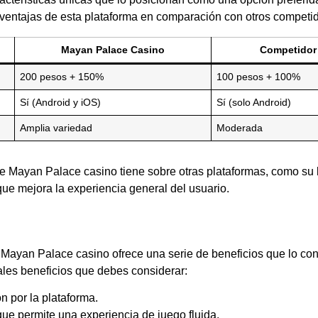
 ventajas de esta plataforma en comparación con otros competi
Mayan Palace Casino
Competidor
200 pesos + 150%
100 pesos + 100%
Sí (Android y iOS)
Sí (solo Android)
Amplia variedad
Moderada
ue Mayan Palace casino tiene sobre otras plataformas, como su
que mejora la experiencia general del usuario.
Mayan Palace casino ofrece una serie de beneficios que lo conv
ales beneficios que debes considerar:
ón por la plataforma.
ue permite una experiencia de juego fluida.