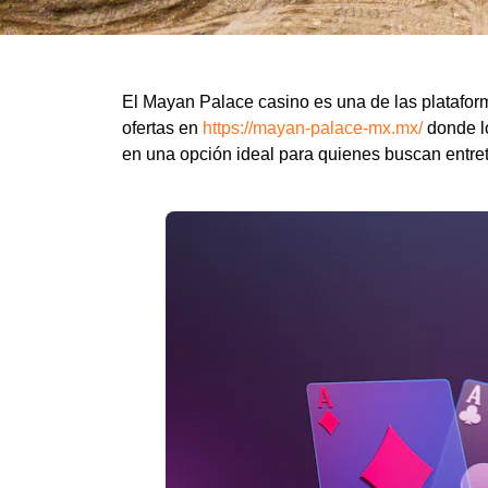
El Mayan Palace casino es una de las platafor
ofertas en
https://mayan-palace-mx.mx/
donde lo
en una opción ideal para quienes buscan entre