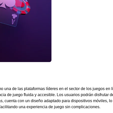
 una de las plataformas líderes en el sector de los juegos en 
cia de juego fluida y accesible. Los usuarios podrán disfrutar
s, cuenta con un diseño adaptado para dispositivos móviles, lo
facilitando una experiencia de juego sin complicaciones.