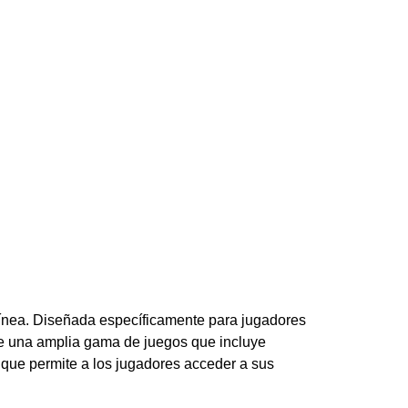
línea. Diseñada específicamente para jugadores
 de una amplia gama de juegos que incluye
 que permite a los jugadores acceder a sus