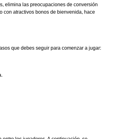
os, elimina las preocupaciones de conversión
do con atractivos bonos de bienvenida, hace
 pasos que debes seguir para comenzar a jugar:
a.
 entre los jugadores. A continuación, se