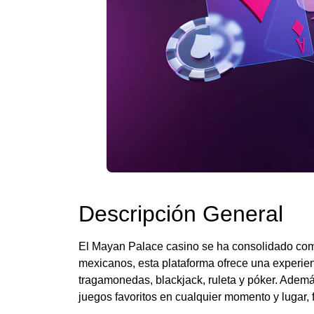
Descripción General
El Mayan Palace casino se ha consolidado como
mexicanos, esta plataforma ofrece una experien
tragamonedas, blackjack, ruleta y póker. Ademá
juegos favoritos en cualquier momento y lugar, 