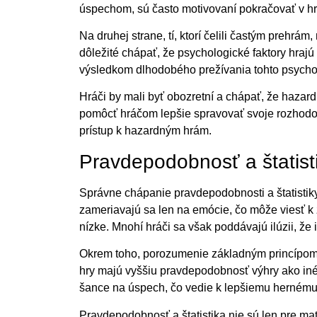
úspechom, sú často motivovaní pokračovať v hre
Na druhej strane, tí, ktorí čelili častým prehrá
dôležité chápať, že psychologické faktory hraj
výsledkom dlhodobého prežívania tohto psycho
Hráči by mali byť obozretní a chápať, že hazar
pomôcť hráčom lepšie spravovať svoje rozhodo
prístup k hazardným hrám.
Pravdepodobnosť a štatist
Správne chápanie pravdepodobnosti a štatistiky
zameriavajú sa len na emócie, čo môže viesť k 
nízke. Mnohí hráči sa však poddávajú ilúzii, že i
Okrem toho, porozumenie základným princípom p
hry majú vyššiu pravdepodobnosť výhry ako iné,
šance na úspech, čo vedie k lepšiemu hernému 
Pravdepodobnosť a štatistika nie sú len pre ma