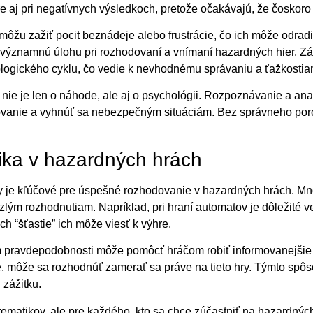
 aj pri negatívnych výsledkoch, pretože očakávajú, že čoskoro
m, môžu zažiť pocit beznádeje alebo frustrácie, čo ich môže odra
ú významnú úlohu pri rozhodovaní a vnímaní hazardných hier. Z
logického cyklu, čo vedie k nevhodnému správaniu a ťažkostia
d nie je len o náhode, ale aj o psychológii. Rozpoznávanie a a
vanie a vyhnúť sa nebezpečným situáciám. Bez správneho por
ika v hazardných hrách
 je kľúčové pre úspešné rozhodovanie v hazardných hrách. Mnohí
zlým rozhodnutiam. Napríklad, pri hraní automatov je dôležité v
ch “šťastie” ich môže viesť k výhre.
ravdepodobnosti môže pomôcť hráčom robiť informovanejšie roz
 môže sa rozhodnúť zamerať sa práve na tieto hry. Týmto spôso
zážitku.
tematikov, ale pre každého, kto sa chce zúčastniť na hazardný