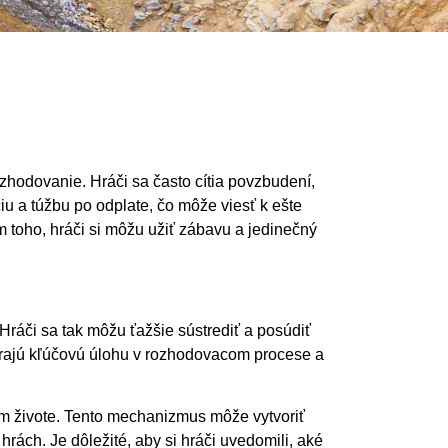
hodovanie. Hráči sa často cítia povzbudení,
u a túžbu po odplate, čo môže viesť k ešte
 toho, hráči si môžu užiť zábavu a jedinečný
Hráči sa tak môžu ťažšie sústrediť a posúdiť
 hrajú kľúčovú úlohu v rozhodovacom procese a
om živote. Tento mechanizmus môže vytvoriť
hrách. Je dôležité, aby si hráči uvedomili, aké