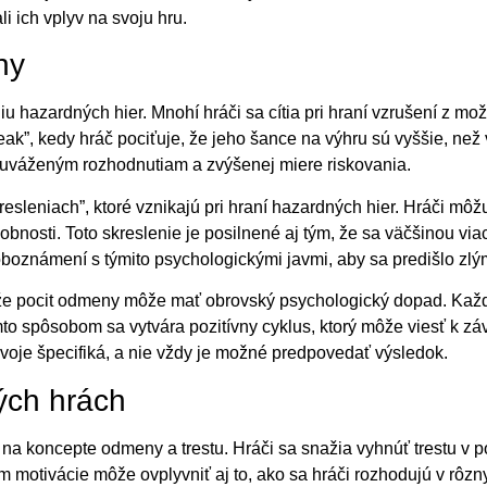
i ich vplyv na svoju hru.
ny
u hazardných hier. Mnohí hráči sa cítia pri hraní vzrušení z mož
eak”, kedy hráč pociťuje, že jeho šance na výhru sú vyššie, než 
uváženým rozhodnutiam a zvýšenej miere riskovania.
resleniach”, ktoré vznikajú pri hraní hazardných hier. Hráči m
obnosti. Toto skreslenie je posilnené aj tým, že sa väčšinou vi
oboznámení s týmito psychologickými javmi, aby sa predišlo zl
že pocit odmeny môže mať obrovský psychologický dopad. Každé 
mto spôsobom sa vytvára pozitívny cyklus, ktorý môže viesť k zá
voje špecifiká, a nie vždy je možné predpovedať výsledok.
ých hrách
na koncepte odmeny a trestu. Hráči sa snažia vyhnúť trestu v po
motivácie môže ovplyvniť aj to, ako sa hráči rozhodujú v rôznyc