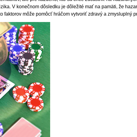
zika. V konečnom dôsledku je dôležité mať na pamäti, že hazar
o faktorov môže pomôcť hráčom vytvoriť zdravý a zmysluplný prí