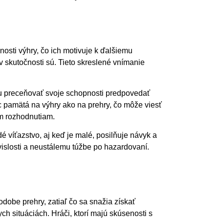
nosti výhry, čo ich motivuje k ďalšiemu
v skutočnosti sú. Tieto skreslené vnímanie
ôžu preceňovať svoje schopnosti predpovedať
ac pamätá na výhry ako na prehry, čo môže viesť
ým rozhodnutiam.
víťazstvo, aj keď je malé, posilňuje návyk a
vislosti a neustálemu túžbe po hazardovaní.
dobe prehry, zatiaľ čo sa snažia získať
h situáciách. Hráči, ktorí majú skúsenosti s