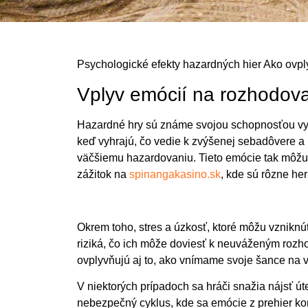
Psychologické efekty hazardných hier Ako ovp
Vplyv emócií na rozhodov
Hazardné hry sú známe svojou schopnosťou vyvo
keď vyhrajú, čo vedie k zvýšenej sebadôvere a 
väčšiemu hazardovaniu. Tieto emócie tak môžu s
zážitok na
spinangakasino.sk
, kde sú rôzne he
Okrem toho, stres a úzkosť, ktoré môžu vzniknúť
riziká, čo ich môže doviesť k neuváženým rozh
ovplyvňujú aj to, ako vnímame svoje šance na v
V niektorých prípadoch sa hráči snažia nájsť 
nebezpečný cyklus, kde sa emócie z prehier komb