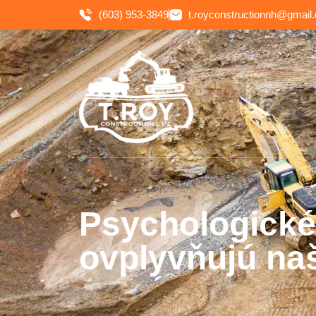
(603) 953-3849
t.royconstructionnh@gmail
Psychologické
ovplyvňujú na