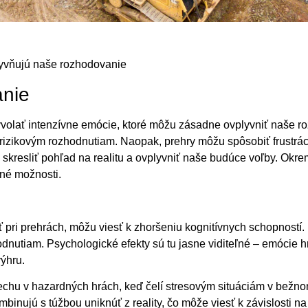
lyvňujú naše rozhodovanie
anie
lať intenzívne emócie, ktoré môžu zásadne ovplyvniť naše roz
rizikovým rozhodnutiam. Naopak, prehry môžu spôsobiť frustráci
kresliť pohľad na realitu a ovplyvniť naše budúce voľby. Okrem
rné možnosti.
 pri prehrách, môžu viesť k zhoršeniu kognitívnych schopností. 
odnutiam. Psychologické efekty sú tu jasne viditeľné – emócie
ýhru.
útechu v hazardných hrách, keď čelí stresovým situáciám v bežn
inujú s túžbou uniknúť z reality, čo môže viesť k závislosti na 