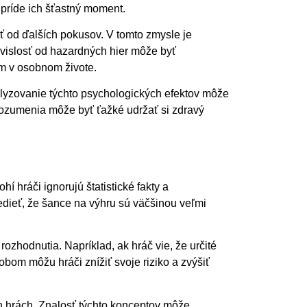
 príde ich šťastný moment.
diť od ďalších pokusov. V tomto zmysle je
ávislosť od hazardných hier môže byť
m v osobnom živote.
nalyzovanie týchto psychologických efektov môže
ozumenia môže byť ťažké udržať si zdravý
 hráči ignorujú štatistické fakty a
edieť, že šance na výhru sú väčšinou veľmi
hodnutia. Napríklad, ak hráč vie, že určité
bom môžu hráči znížiť svoje riziko a zvýšiť
ch hrách. Znalosť týchto konceptov môže