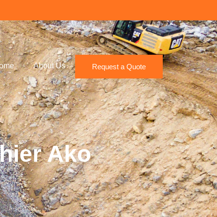
ome
About Us
Request a Quote
hier Ako