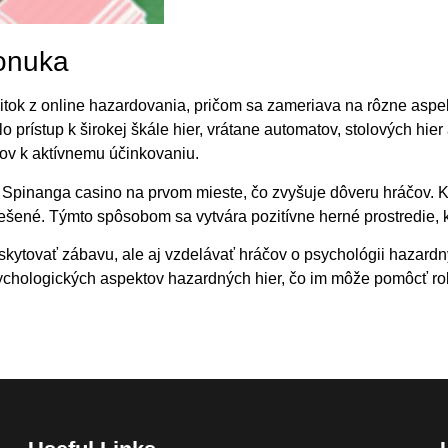
onuka
ok z online hazardovania, pričom sa zameriava na rôzne aspekt
ilo prístup k širokej škále hier, vrátane automatov, stolových h
čov k aktívnemu účinkovaniu.
Spinanga casino na prvom mieste, čo zvyšuje dôveru hráčov. K
riešené. Týmto spôsobom sa vytvára pozitívne herné prostredie,
kytovať zábavu, ale aj vzdelávať hráčov o psychológii hazardn
sychologických aspektov hazardných hier, čo im môže pomôcť ro