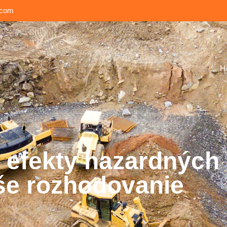
.com
H
 efekty hazardných 
še rozhodovanie