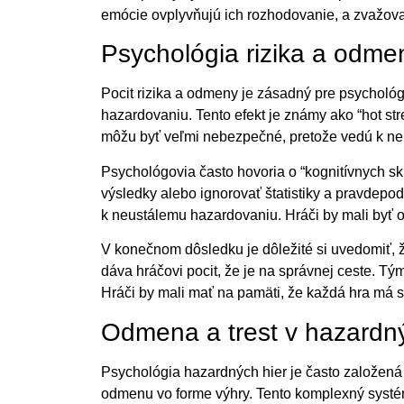
emócie ovplyvňujú ich rozhodovanie, a zvažoval
Psychológia rizika a odme
Pocit rizika a odmeny je zásadný pre psychológi
hazardovaniu. Tento efekt je známy ako “hot str
môžu byť veľmi nebezpečné, pretože vedú k ne
Psychológovia často hovoria o “kognitívnych sk
výsledky alebo ignorovať štatistiky a pravdepod
k neustálemu hazardovaniu. Hráči by mali byť 
V konečnom dôsledku je dôležité si uvedomiť, 
dáva hráčovi pocit, že je na správnej ceste. Tý
Hráči by mali mať na pamäti, že každá hra má s
Odmena a trest v hazardn
Psychológia hazardných hier je často založená 
odmenu vo forme výhry. Tento komplexný systém 