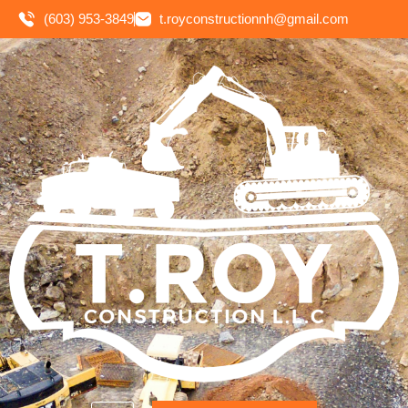
(603) 953-3849
t.royconstructionnh@gmail.com