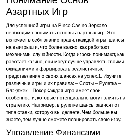
Азартных Игр
Для успешной игры на Pinco Casino Зеркало
необходимо понимать основы азартных игр. Это
включает в себя знание правил каждой игры, шансы
на выигрыш и, что более важно, как работают
механизмы случайности. Когда игроки понимают, как
работает казино, они могут лучше управлять своими
ожиданиями и формировать реалистичные
представления о своих шансах на успех.1. Изучите
различные игры и их правила: – Слоты – Рулетка –
Блэкджек – ПокерКаждая игра имеет свои
особенности, которые потенциально могут влиять на
стратегию. Например, в рулетке шансы зависят от
типа ставки, которую вы делаете. Чем больше вы
знаете, тем лучше сможете планировать свою игру.
Управление Финансами