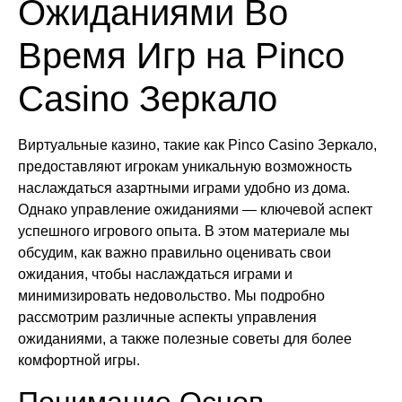
Ожиданиями Во
Время Игр на Pinco
Casino Зеркало
Виртуальные казино, такие как Pinco Casino Зеркало,
предоставляют игрокам уникальную возможность
наслаждаться азартными играми удобно из дома.
Однако управление ожиданиями — ключевой аспект
успешного игрового опыта. В этом материале мы
обсудим, как важно правильно оценивать свои
ожидания, чтобы наслаждаться играми и
минимизировать недовольство. Мы подробно
рассмотрим различные аспекты управления
ожиданиями, а также полезные советы для более
комфортной игры.
Понимание Основ