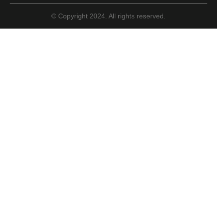
© Copyright 2024. All rights reserved.